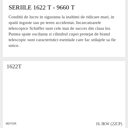
SERIILE 1622 T - 9660 T
Conditii de lucru in siguranta la inaltimi de ridicare mari, in
spatii inguste sau pe teren accidentat. Incarcatoarele
telescopice Schäffer sunt cele mai de succes din clasa lor.
Puntea spate oscilanta si cilindrul cupei protejat de bratul
telescopic sunt caracteristici esentiale care fac utilajele sa fie
unice.
1622T
16.3KW (22CP)
MOTOR