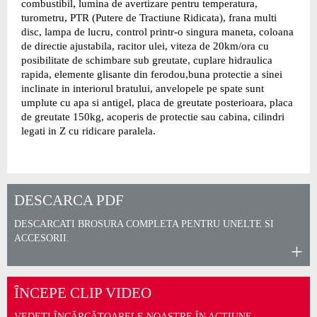
combustibil, lumina de avertizare pentru temperatura,
turometru, PTR (Putere de Tractiune Ridicata), frana multi
disc, lampa de lucru, control printr-o singura maneta, coloana
de directie ajustabila, racitor ulei, viteza de 20km/ora cu
posibilitate de schimbare sub greutate, cuplare hidraulica
rapida, elemente glisante din ferodou,buna protectie a sinei
inclinate in interiorul bratului, anvelopele pe spate sunt
umplute cu apa si antigel, placa de greutate posterioara, placa
de greutate 150kg, acoperis de protectie sau cabina, cilindri
legati in Z cu ridicare paralela.
DESCARCA PDF
DESCARCATI BROSURA COMPLETA PENTRU UNELTE SI
ACCESORII.
ÎNCEPE CLIP VIDEO
VEDEȚI ÎNCĂRCĂTOARELE NOASTRE ÎN ACȚIUNE.