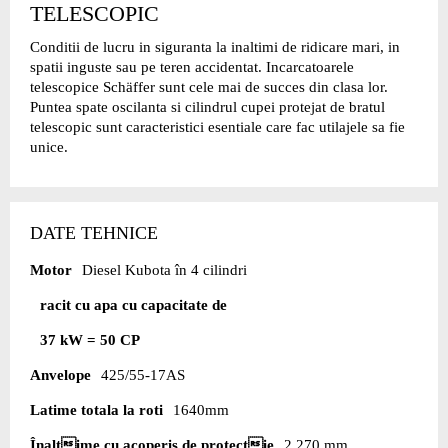
TELESCOPIC
Conditii de lucru in siguranta la inaltimi de ridicare mari, in
spatii inguste sau pe teren accidentat. Incarcatoarele
telescopice Schäffer sunt cele mai de succes din clasa lor.
Puntea spate oscilanta si cilindrul cupei protejat de bratul
telescopic sunt caracteristici esentiale care fac utilajele sa fie
unice.
DATE TEHNICE
Motor
Diesel Kubota în 4 cilindri
racit cu apa cu capacitate de
37 kW = 50 CP
Anvelope
425/55-17AS
Latime totala la roti
1640mm
Înaltime cu acoperis de protectie
2.270 mm